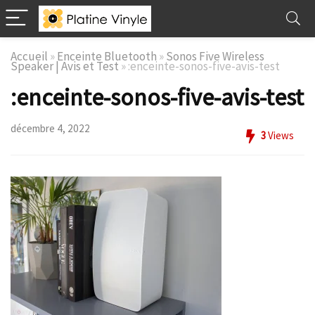
Accueil
»
Enceinte Bluetooth
»
Sonos Five Wireless
Speaker | Avis et Test
»
:enceinte-sonos-five-avis-test
:enceinte-sonos-five-avis-test
décembre 4, 2022
3
Views